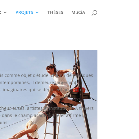
X
PROJETS
THÈSES
MuCiA
 fois comme objet d’étude, champ de pratiques
 contemporaines, il demeure largement
es imaginaires qui se déploient au sein des
ur·euses, artistes et institutions. À travers
que dans le champ académique et affirme la
ains.