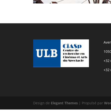
Aven
1050
+32 
+32 
Design de
Elegant Themes
| Propulsé par
Wor